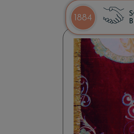
S
1884
B