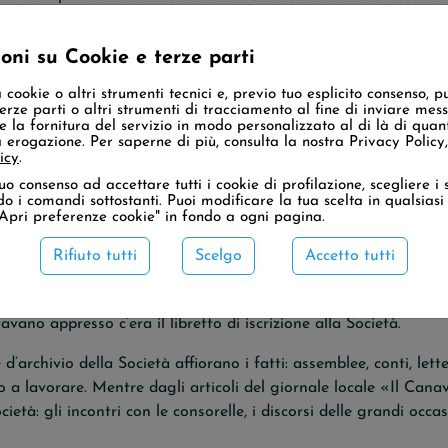
attro per cento, mediante la garanzia solidale di due persone 
oni su Cookie e terze parti
ori di Brosso, che li ha portati in tutto il mondo «
per ragioni
a cookie o altri strumenti tecnici e, previo tuo esplicito consenso, p
o. Parole semplici, dirette, modi di dire di paese.
terze parti o altri strumenti di tracciamento al fine di inviare mes
 la fornitura del servizio in modo personalizzato al di là di quan
 erogazione. Per saperne di più, consulta la nostra Privacy Policy,
ci operai ma come capi minatori. La pratica ce l’avevano, la v
icy
.
uo consenso ad accettare tutti i cookie di profilazione, scegliere i s
ando i comandi sottostanti. Puoi modificare la tua scelta in qualsia
 dalla metà dell’Ottocento, da quando alcuni minatori partir
 "Apri preferenze cookie" in fondo a ogni pagina.
e a loro erano andate anche delle donne. Poi ci sono state le 
Rifiuto tutti
Scelgo
Accetto tutti
 campagna
»), Buggerru, Nebida, Lanusei, Monteponi, Montevecch
la, Perù, Sudafrica, Somalia, Egitto, Turchia…
avano appresso c’era il libretto di iscrizione alla Società.
’archivio della Società affiorano i fatti: assemblee, conti, letter
o a lavorare. Mentre dagli articoli del giornale locale «Il Ca
età: gli incontri con le consorelle, i discorsi delle grandi occas