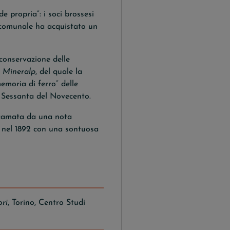
e propria”: i soci brossesi
e comunale ha acquistato un
 conservazione delle
o
Mineralp
, del quale la
emoria di ferro” delle
i Sessanta del Novecento.
icamata da una nota
a nel 1892 con una sontuosa
ori
, Torino, Centro Studi