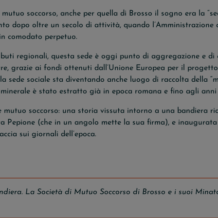
 mutuo soccorso, anche per quella di Brosso il sogno era la “sed
anto dopo oltre un secolo di attività, quando l’Amministrazion
o in comodato perpetuo.
ibuti regionali, questa sede è oggi punto di aggregazione e di
oltre, grazie ai fondi ottenuti dall’Unione Europea per il progett
 la sede sociale sta diventando anche luogo di raccolta della “m
o minerale è stato estratto già in epoca romana e fino agli ann
e mutuo soccorso: una storia vissuta intorno a una bandiera r
tta Pepione (che in un angolo mette la sua firma), e inaugurat
accia sui giornali dell’epoca.
diera. La Società di Mutuo Soccorso di Brosso e i suoi Minat