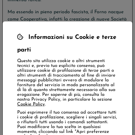
Ma essendo in pieno periodo fascista, il Forno nacque
come Cooperativa, infatti la creazione di nuove Società
di mutuo soccorso era osteggiata se non addirittura
vietata dal regime.
Informazioni su Cookie e terze
Subito dopo, nel 1926, venne acquistata l’attuale sede
parti
sociale per lire 18.000 e nel 1932, dopo la rifondazione,
prese il nome di “Società Anonima Cooperativa Forno
Questo sito utilizza cookie o altri strumenti
tecnici e, previo tuo esplicito consenso, può
Operaio e Agricolo”, iscritta all’Ente Nazionale delle
utilizzare cookie di profilazione di terze parti o
Cooperative, appena istituito dal Fascismo.
altri strumenti di tracciamento al fine di inviare
messaggi pubblicitari ovvero di modulare la
fornitura del servizio in modo personalizzato al
di là di quanto strettamente necessario alla sua
erogazione. Per saperne di più, consulta la
La testardaggine summenzionata dei soci fondatori
nostra Privacy Policy, in particolare la sezione
Cookie Policy
.
unita a spirito imprenditoriale e lungimiranza
Puoi esprimere il tuo consenso ad accettare tutti
portarono al successo il progetto che si rifaceva
i cookie di profilazione, scegliere i singoli servizi,
direttamente alla tradizione dei forni di borgata, di
o rifiutarli tutti usando i comandi sottostanti.
Puoi modificare la tua scelta in qualsiasi
origine medievale; veniva in tal modo ottimizzata la
momento, cliccando sul link "Apri preferenze
cooperazione fra operai e agricoltori, unendo