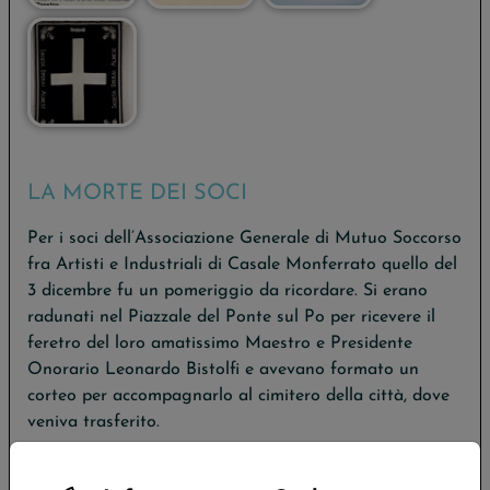
LA MORTE DEI SOCI
Per i soci dell’Associazione Generale di Mutuo Soccorso
fra Artisti e Industriali di Casale Monferrato quello del
3 dicembre fu un pomeriggio da ricordare. Si erano
radunati nel Piazzale del Ponte sul Po per ricevere il
feretro del loro amatissimo Maestro e Presidente
Onorario Leonardo Bistolfi e avevano formato un
corteo per accompagnarlo al cimitero della città, dove
veniva trasferito.
Una partecipazione che era stata diversa da quelle per