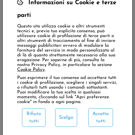
gli altri soci, ai quali peraltro erano sempre state
Informazioni su Cookie e terze
riservate onoranze funebri solenni, come d’uso in ogni
parti
Società di mutuo soccorso.
Questo sito utilizza cookie o altri strumenti
Questo era un caso particolare: Bistolfi era un socio
tecnici e, previo tuo esplicito consenso, può
che, pur se aveva lasciato la città ed era diventato un
utilizzare cookie di profilazione di terze parti o
altri strumenti di tracciamento al fine di inviare
artista famoso, aveva mantenuto un forte legame con
messaggi pubblicitari ovvero di modulare la
la sua Società, che era stata pure la Società di suo
fornitura del servizio in modo personalizzato al
di là di quanto strettamente necessario alla sua
padre operaio. Legame espresso anche con le opere
erogazione. Per saperne di più, consulta la
d’arte donate dall’Artista alla Società, come l’insegna
nostra Privacy Policy, in particolare la sezione
Cookie Policy
.
dipinta da apporre nell’ingresso della sede e un
disegno, entrambi con la raffigurazione della stretta di
Puoi esprimere il tuo consenso ad accettare tutti
i cookie di profilazione, scegliere i singoli servizi,
mano, quel simbolo che ha rappresentato la Società fin
o rifiutarli tutti usando i comandi sottostanti.
dalla nascita, il 7 aprile 1850, e ne ha guidato l’attività
Puoi modificare la tua scelta in qualsiasi
momento, cliccando sul link "Apri preferenze
sociale: i sussidi e i servizi sanitari, la Cassa per la
cookie" in fondo a ogni pagina.
vecchiaia, il panificio, le gite, le feste, la biblioteca, la
Rifiuto
Accetto
scuola serale, le lezioni di «
disegno ornato, architettura
Scelgo
tutti
tutti
lineare ed i principi di disegno delle figure
» tenute
anche da Bistolfi. E le onoranze ai soci defunti.