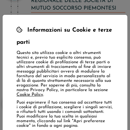
REGIONALE DELLE SOCIETÀ DI
MUTUO SOCCORSO PIEMONTESI
Il primo riordino di un archivio storico di una
Società di mutuo soccorso piemontese, quello
Informazioni su Cookie e terze
della Cooperativa di Consumo e Mutua
Assistenza Borgo Po e Decoratori di Torino,
parti
è all’origine del rinnovato interesse per il
Questo sito utilizza cookie o altri strumenti
mutualismo sviluppatosi di lì in avanti.
tecnici e, previo tuo esplicito consenso, può
utilizzare cookie di profilazione di terze parti o
Continua
⟩
altri strumenti di tracciamento al fine di inviare
messaggi pubblicitari ovvero di modulare la
fornitura del servizio in modo personalizzato al
di là di quanto strettamente necessario alla sua
erogazione. Per saperne di più, consulta la
nostra Privacy Policy, in particolare la sezione
Cookie Policy
.
1989
Puoi esprimere il tuo consenso ad accettare tutti
i cookie di profilazione, scegliere i singoli servizi,
IL CENSIMENTO DELLE SOCIETÀ
o rifiutarli tutti usando i comandi sottostanti.
PIEMONTESI
Puoi modificare la tua scelta in qualsiasi
momento, cliccando sul link "Apri preferenze
cookie" in fondo a ogni pagina.
Il ritrovamento inatteso del primo archivio