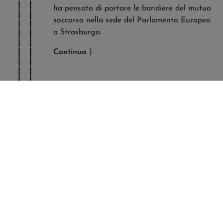
ha pensato di portare le bandiere del mutuo
soccorso nella sede del Parlamento Europeo
a Strasburgo.
Continua
⟩
2
0
0
1
2
0
1
0