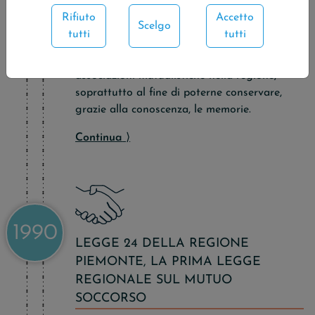
storico di una Società di mutuo soccorso
Rifiuto
Accetto
piemontese, la Borgo Po e Decoratori di
Scelgo
tutti
tutti
Torino, ha suscitato la curiosità di saperne di
più su quella che è stata la presenza delle
associazioni mutualistiche nella regione,
soprattutto al fine di poterne conservare,
grazie alla conoscenza, le memorie.
Continua
⟩
1990
LEGGE 24 DELLA REGIONE
PIEMONTE, LA PRIMA LEGGE
REGIONALE SUL MUTUO
SOCCORSO